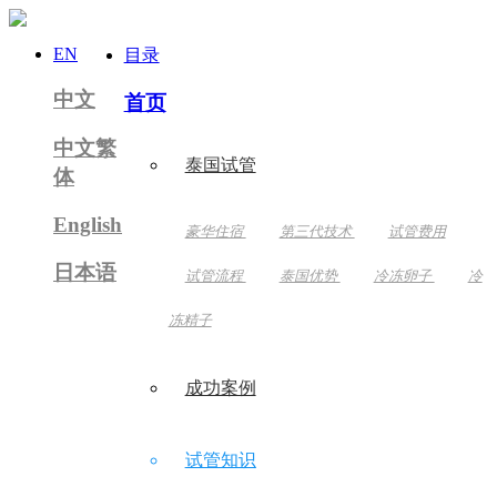
EN
目录
中文
首页
中文繁
泰国试管
体
English
豪华住宿
第三代技术
试管费用
日本语
试管流程
泰国优势
冷冻卵子
冷
冻精子
成功案例
试管知识