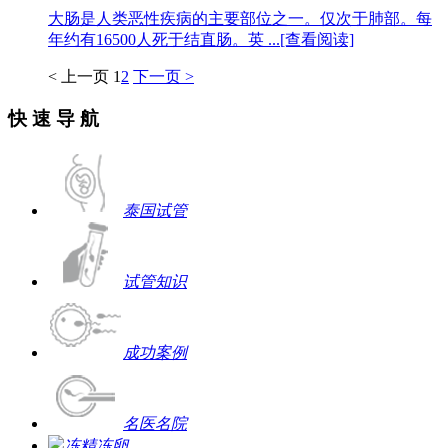
大肠是人类恶性疾病的主要部位之一。仅次于肺部。每
年约有16500人死于结直肠。英 ...
[查看阅读]
< 上一页
1
2
下一页 >
快 速 导 航
泰国试管
试管知识
成功案例
名医名院
冻精冻卵