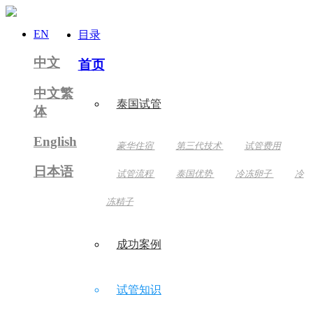
EN
目录
中文
首页
中文繁
泰国试管
体
English
豪华住宿
第三代技术
试管费用
日本语
试管流程
泰国优势
冷冻卵子
冷
冻精子
成功案例
试管知识