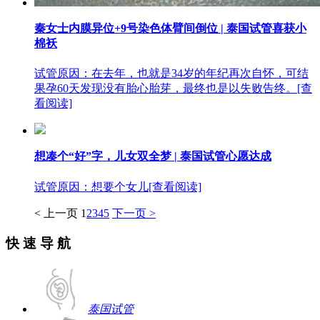
秦女士内膜异位+9号染色体臂间倒位 | 泰国试管喜获小
棉袄
试管原因：在去年，也就是34岁的年纪再次自怀，可结
果孕60天发现没有胎心胎芽，最终也是以失败告终。
[查
看阅读]
想凑个“好”字，儿女双全梦 | 泰国试管心愿达成
试管原因：想要个女儿
[查看阅读]
< 上一页
1
2
3
4
5
下一页 >
快 速 导 航
泰国试管