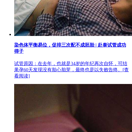
染色体平衡易位，促排三次配不成胚胎 | 赴泰试管成功
得子
试管原因：在去年，也就是34岁的年纪再次自怀，可结
果孕60天发现没有胎心胎芽，最终也是以失败告终。
[查
看阅读]