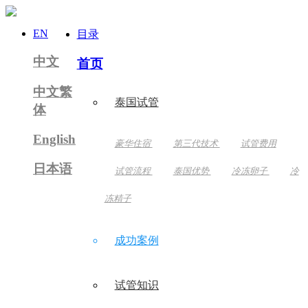
EN
目录
中文
首页
中文繁
泰国试管
体
English
豪华住宿
第三代技术
试管费用
日本语
试管流程
泰国优势
冷冻卵子
冷
冻精子
成功案例
试管知识