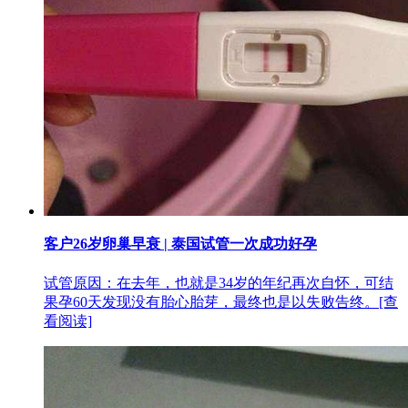
客户26岁卵巢早衰 | 泰国试管一次成功好孕
试管原因：在去年，也就是34岁的年纪再次自怀，可结
果孕60天发现没有胎心胎芽，最终也是以失败告终。
[查
看阅读]