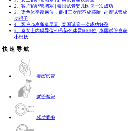
2、
客户输卵管堵塞 | 泰国试管婴儿医院一次成功
3、
染色体平衡易位，促排三次配不成胚胎 | 赴泰试管成
功得子
4、
客户26岁卵巢早衰 | 泰国试管一次成功好孕
5、
秦女士内膜异位+9号染色体臂间倒位 | 泰国试管喜获
小棉袄
快 速 导 航
泰国试管
试管知识
成功案例