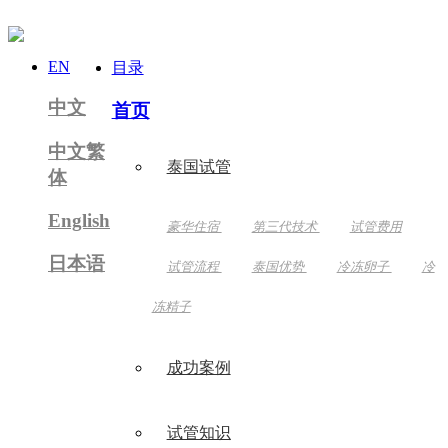
EN
目录
中文
首页
中文繁
泰国试管
体
English
豪华住宿
第三代技术
试管费用
日本语
试管流程
泰国优势
冷冻卵子
冷
冻精子
成功案例
试管知识