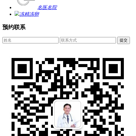
名医名院
冻精冻卵
预约联系