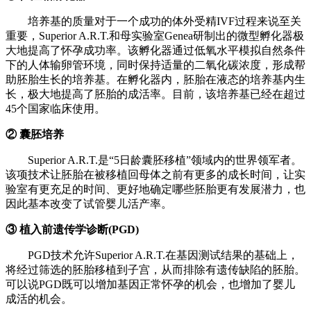
培养基的质量对于一个成功的体外受精IVF过程来说至关
重要，Superior A.R.T.和母实验室Genea研制出的微型孵化器极
大地提高了怀孕成功率。该孵化器通过低氧水平模拟自然条件
下的人体输卵管环境，同时保持适量的二氧化碳浓度，形成帮
助胚胎生长的培养基。在孵化器内，胚胎在液态的培养基内生
长，极大地提高了胚胎的成活率。目前，该培养基已经在超过
45个国家临床使用。
② 囊胚培养
Superior A.R.T.是“5日龄囊胚移植”领域内的世界领军者。
该项技术让胚胎在被移植回母体之前有更多的成长时间，让实
验室有更充足的时间、更好地确定哪些胚胎更有发展潜力，也
因此基本改变了试管婴儿活产率。
③ 植入前遗传学诊断(PGD)
PGD技术允许Superior A.R.T.在基因测试结果的基础上，
将经过筛选的胚胎移植到子宫，从而排除有遗传缺陷的胚胎。
可以说PGD既可以增加基因正常怀孕的机会，也增加了婴儿
成活的机会。