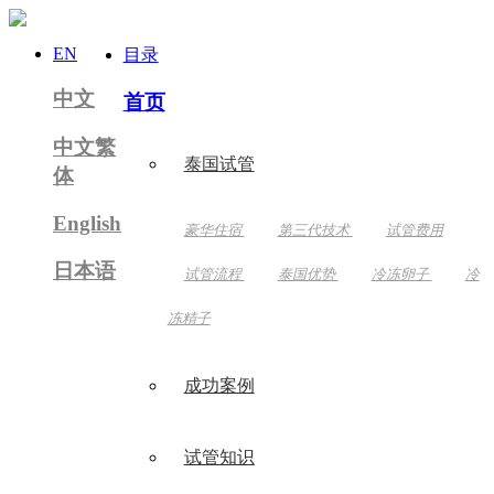
EN
目录
中文
首页
中文繁
泰国试管
体
English
豪华住宿
第三代技术
试管费用
日本语
试管流程
泰国优势
冷冻卵子
冷
冻精子
成功案例
试管知识