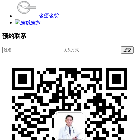
名医名院
冻精冻卵
预约联系