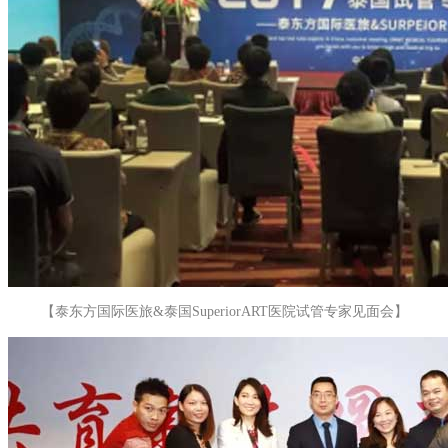
【泰东方国际医旅&泰国SuperiorART医院试管专家见面会】