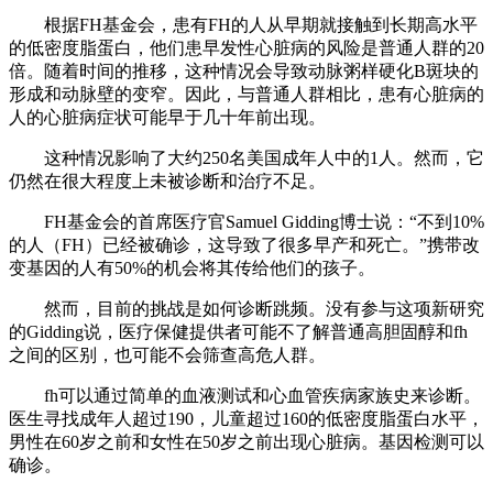
根据FH基金会，患有FH的人从早期就接触到长期高水平
的低密度脂蛋白，他们患早发性心脏病的风险是普通人群的20
倍。随着时间的推移，这种情况会导致动脉粥样硬化B斑块的
形成和动脉壁的变窄。因此，与普通人群相比，患有心脏病的
人的心脏病症状可能早于几十年前出现。
这种情况影响了大约250名美国成年人中的1人。然而，它
仍然在很大程度上未被诊断和治疗不足。
FH基金会的首席医疗官Samuel Gidding博士说：“不到10%
的人（FH）已经被确诊，这导致了很多早产和死亡。”携带改
变基因的人有50%的机会将其传给他们的孩子。
然而，目前的挑战是如何诊断跳频。没有参与这项新研究
的Gidding说，医疗保健提供者可能不了解普通高胆固醇和fh
之间的区别，也可能不会筛查高危人群。
fh可以通过简单的血液测试和心血管疾病家族史来诊断。
医生寻找成年人超过190，儿童超过160的低密度脂蛋白水平，
男性在60岁之前和女性在50岁之前出现心脏病。基因检测可以
确诊。