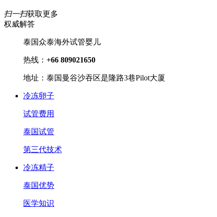
扫一扫
获取更多
权威解答
泰国众泰海外试管婴儿
热线：
+66 809021650
地址：泰国曼谷沙吞区是隆路3巷Pilot大厦
冷冻卵子
试管费用
泰国试管
第三代技术
冷冻精子
泰国优势
医学知识