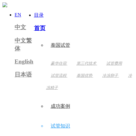
EN
目录
中文
首页
中文繁
泰国试管
体
English
豪华住宿
第三代技术
试管费用
日本语
试管流程
泰国优势
冷冻卵子
冷
冻精子
成功案例
试管知识